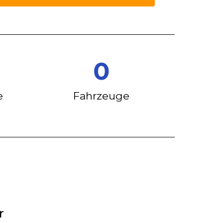
0
e
Fahrzeuge
r